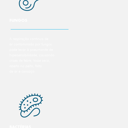
FUNGOS
A respiração continua de
ar contaminado por fungos
pode levar à pneumonite de
hipersensibilidade, causando
crises de febre, tosse seca,
aperto no peito, falta
de ar e cansaço.
BACTÉRIAS