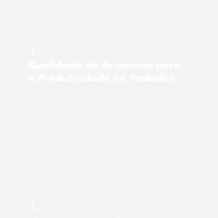
Salv-AR
por
21/06/2023
Qualidade do Ar Interno para
a Produtividade no Trabalho
Salv-AR
por
24/07/2026