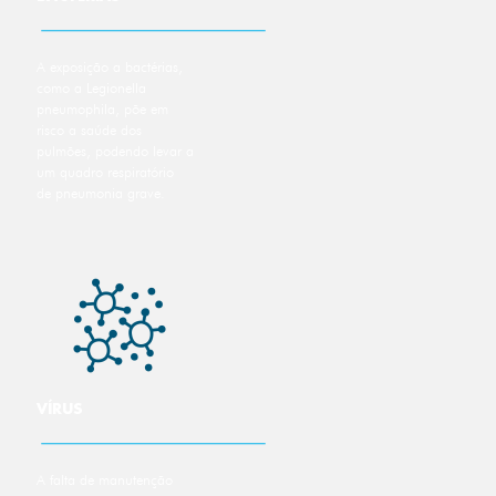
A exposição a bactérias,
como a Legionella
pneumophila, põe em
risco a saúde dos
pulmões, podendo levar a
um quadro respiratório
de pneumonia grave.
VÍRUS
A falta de manutenção