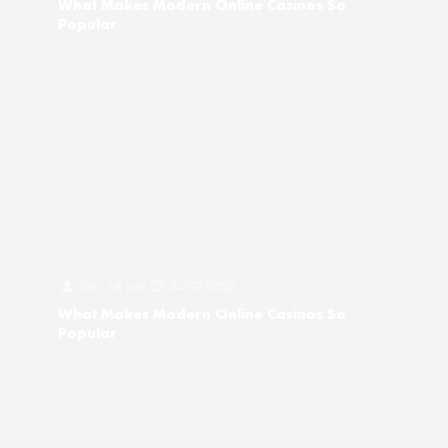
What Makes Modern Online Casinos So
Popular
Salv-AR
por
24/07/2026
What Makes Modern Online Casinos So
Popular