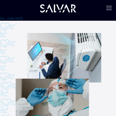
[rev_slider lab3]