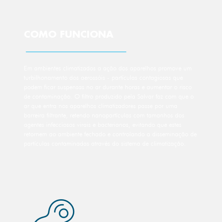
COMO FUNCIONA
Em ambientes climatizados a ação dos aparelhos promove um
turbilhonamento dos aerossóis - partículas contagiosas que
podem ficar suspensas no ar durante horas e aumentar o risco
de contaminação. O filtro produzido pela Salvar faz com que o
ar que entra nos aparelhos climatizadores passe por uma
barreira filtrante, retendo nanopartículas com tamanhos dos
agentes infecciosos virais e bacterianos, evitando que estes
retornem ao ambiente fechado e controlando a disseminação de
partículas contaminadas através do sistema de climatização.