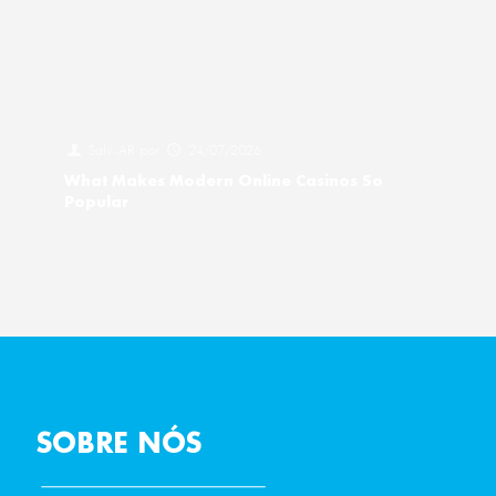
Salv-AR
por
24/07/2026
What Makes Modern Online Casinos So
Popular
SOBRE NÓS