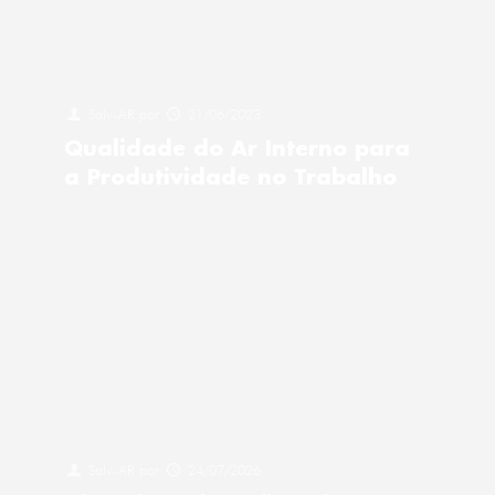
Salv-AR
por
21/06/2023
Qualidade do Ar Interno para
a Produtividade no Trabalho
Salv-AR
por
24/07/2026