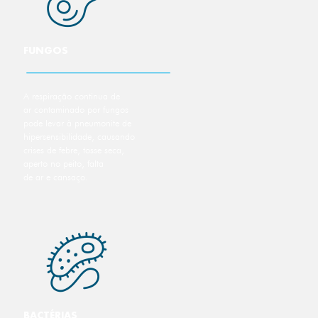
FUNGOS
A respiração continua de
ar contaminado por fungos
pode levar à pneumonite de
hipersensibilidade, causando
crises de febre, tosse seca,
aperto no peito, falta
de ar e cansaço.
BACTÉRIAS