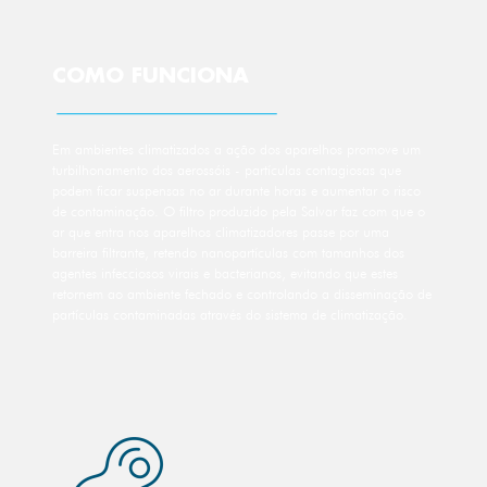
COMO FUNCIONA
Em ambientes climatizados a ação dos aparelhos promove um
turbilhonamento dos aerossóis - partículas contagiosas que
podem ficar suspensas no ar durante horas e aumentar o risco
de contaminação. O filtro produzido pela Salvar faz com que o
ar que entra nos aparelhos climatizadores passe por uma
barreira filtrante, retendo nanopartículas com tamanhos dos
agentes infecciosos virais e bacterianos, evitando que estes
retornem ao ambiente fechado e controlando a disseminação de
partículas contaminadas através do sistema de climatização.