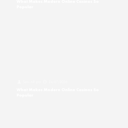
What Makes Modern Online Casinos So
Popular
Salv-AR
por
24/07/2026
What Makes Modern Online Casinos So
Popular