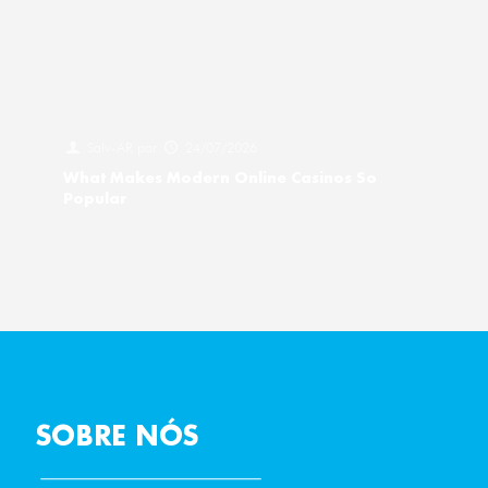
Salv-AR
por
24/07/2026
What Makes Modern Online Casinos So
Popular
SOBRE NÓS