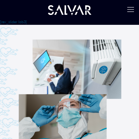
[rev_slider lab3]