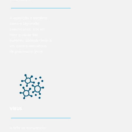
A exposição a bactérias,
como a Legionella
pneumophila, põe em
risco a saúde dos
pulmões, podendo levar a
um quadro respiratório
de pneumonia grave.
VÍRUS
A falta de manutenção