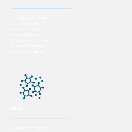
A exposição a bactérias,
como a Legionella
pneumophila, põe em
risco a saúde dos
pulmões, podendo levar a
um quadro respiratório
de pneumonia grave.
VÍRUS
A falta de manutenção