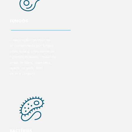
FUNGOS
A respiração continua de
ar contaminado por fungos
pode levar à pneumonite de
hipersensibilidade, causando
crises de febre, tosse seca,
aperto no peito, falta
de ar e cansaço.
BACTÉRIAS