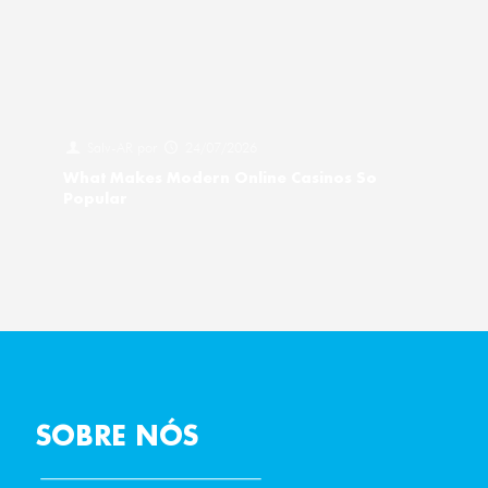
Salv-AR
por
24/07/2026
What Makes Modern Online Casinos So
Popular
SOBRE NÓS