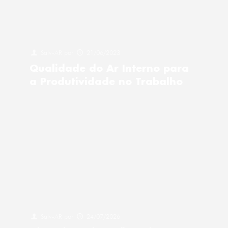
Salv-AR
por
21/06/2023
Qualidade do Ar Interno para
a Produtividade no Trabalho
Salv-AR
por
24/07/2026