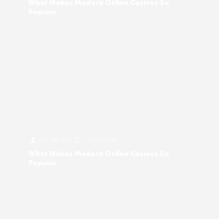
What Makes Modern Online Casinos So
Popular
Salv-AR
por
24/07/2026
What Makes Modern Online Casinos So
Popular