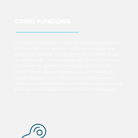
COMO FUNCIONA
Em ambientes climatizados a ação dos aparelhos promove um
turbilhonamento dos aerossóis - partículas contagiosas que
podem ficar suspensas no ar durante horas e aumentar o risco
de contaminação. O filtro produzido pela Salvar faz com que o
ar que entra nos aparelhos climatizadores passe por uma
barreira filtrante, retendo nanopartículas com tamanhos dos
agentes infecciosos virais e bacterianos, evitando que estes
retornem ao ambiente fechado e controlando a disseminação de
partículas contaminadas através do sistema de climatização.