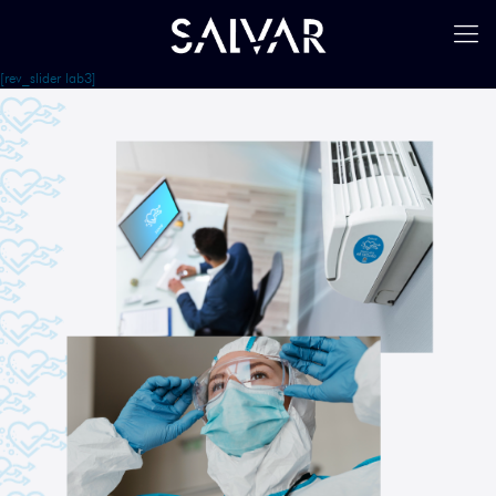
[rev_slider lab3]