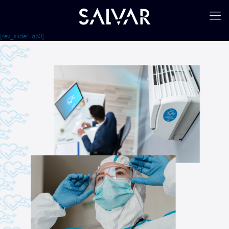
[rev_slider lab3]