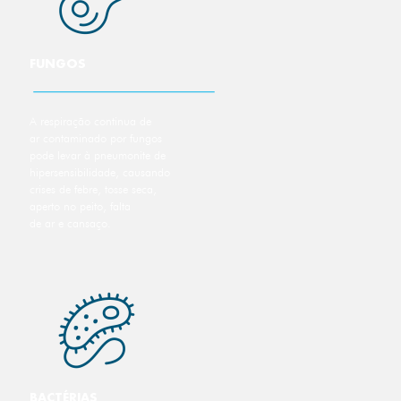
FUNGOS
A respiração continua de
ar contaminado por fungos
pode levar à pneumonite de
hipersensibilidade, causando
crises de febre, tosse seca,
aperto no peito, falta
de ar e cansaço.
BACTÉRIAS