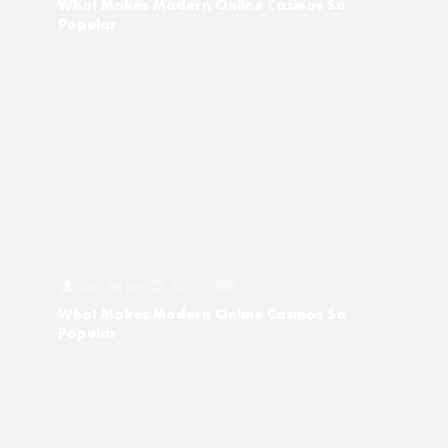
What Makes Modern Online Casinos So
Popular
Salv-AR
por
24/07/2026
What Makes Modern Online Casinos So
Popular