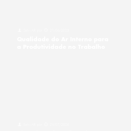
Salv-AR
por
21/06/2023
Qualidade do Ar Interno para
a Produtividade no Trabalho
Salv-AR
por
24/07/2026