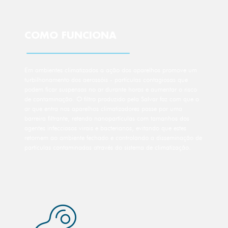
COMO FUNCIONA
Em ambientes climatizados a ação dos aparelhos promove um
turbilhonamento dos aerossóis - partículas contagiosas que
podem ficar suspensas no ar durante horas e aumentar o risco
de contaminação. O filtro produzido pela Salvar faz com que o
ar que entra nos aparelhos climatizadores passe por uma
barreira filtrante, retendo nanopartículas com tamanhos dos
agentes infecciosos virais e bacterianos, evitando que estes
retornem ao ambiente fechado e controlando a disseminação de
partículas contaminadas através do sistema de climatização.