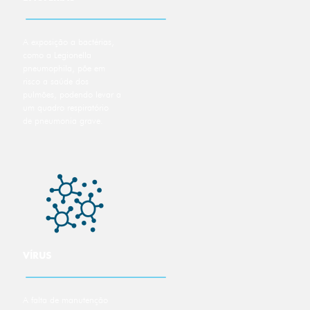
A exposição a bactérias,
como a Legionella
pneumophila, põe em
risco a saúde dos
pulmões, podendo levar a
um quadro respiratório
de pneumonia grave.
VÍRUS
A falta de manutenção