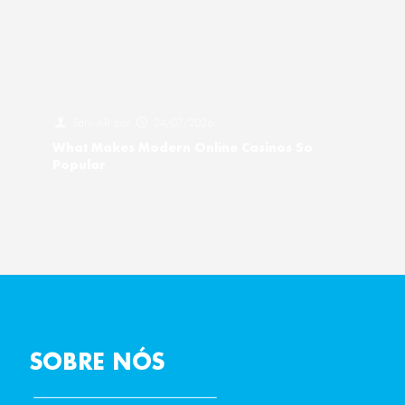
Salv-AR
por
24/07/2026
What Makes Modern Online Casinos So
Popular
SOBRE NÓS