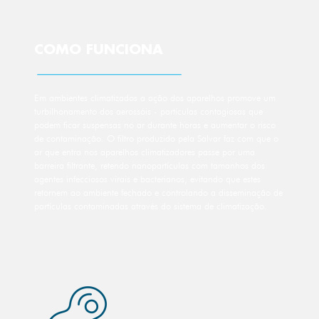
COMO FUNCIONA
Em ambientes climatizados a ação dos aparelhos promove um
turbilhonamento dos aerossóis - partículas contagiosas que
podem ficar suspensas no ar durante horas e aumentar o risco
de contaminação. O filtro produzido pela Salvar faz com que o
ar que entra nos aparelhos climatizadores passe por uma
barreira filtrante, retendo nanopartículas com tamanhos dos
agentes infecciosos virais e bacterianos, evitando que estes
retornem ao ambiente fechado e controlando a disseminação de
partículas contaminadas através do sistema de climatização.