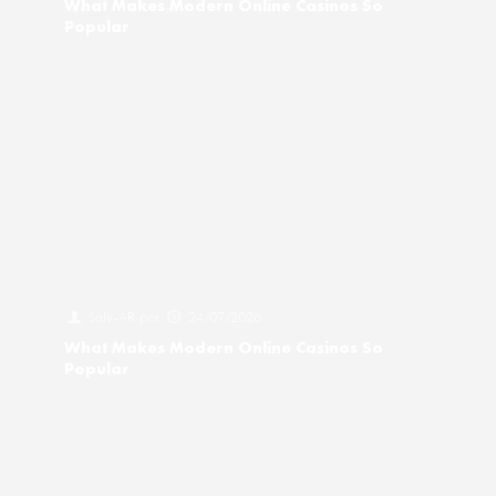
What Makes Modern Online Casinos So
Popular
Salv-AR
por
24/07/2026
What Makes Modern Online Casinos So
Popular