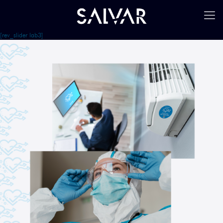
[rev_slider lab3]