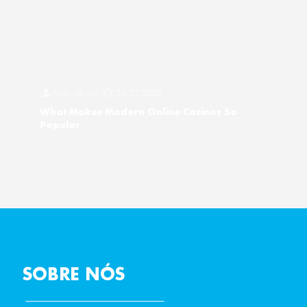
Salv-AR
por
24/07/2026
What Makes Modern Online Casinos So
Popular
SOBRE NÓS