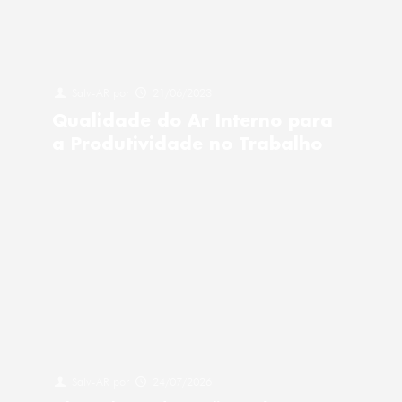
Salv-AR
por
21/06/2023
Qualidade do Ar Interno para
a Produtividade no Trabalho
Salv-AR
por
24/07/2026