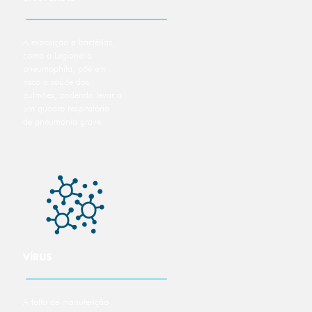
A exposição a bactérias,
como a Legionella
pneumophila, põe em
risco a saúde dos
pulmões, podendo levar a
um quadro respiratório
de pneumonia grave.
VÍRUS
A falta de manutenção