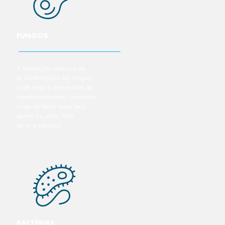
FUNGOS
A respiração continua de
ar contaminado por fungos
pode levar à pneumonite de
hipersensibilidade, causando
crises de febre, tosse seca,
aperto no peito, falta
de ar e cansaço.
BACTÉRIAS