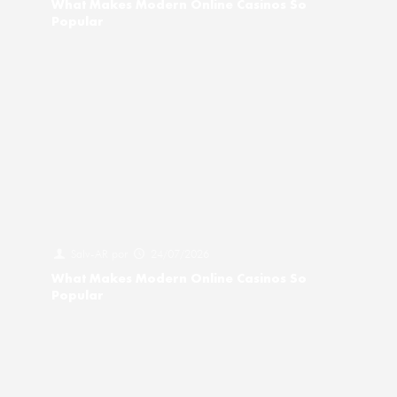
What Makes Modern Online Casinos So
Popular
Salv-AR
por
24/07/2026
What Makes Modern Online Casinos So
Popular