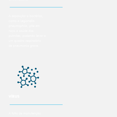
A exposição a bactérias,
como a Legionella
pneumophila, põe em
risco a saúde dos
pulmões, podendo levar a
um quadro respiratório
de pneumonia grave.
VÍRUS
A falta de manutenção