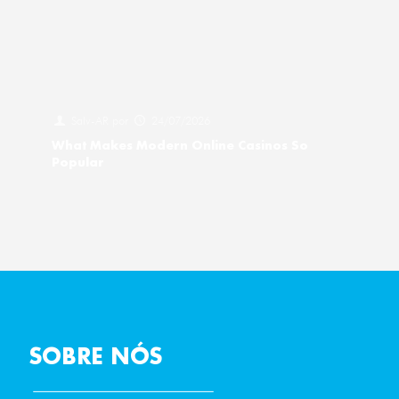
Salv-AR
por
24/07/2026
What Makes Modern Online Casinos So
Popular
SOBRE NÓS