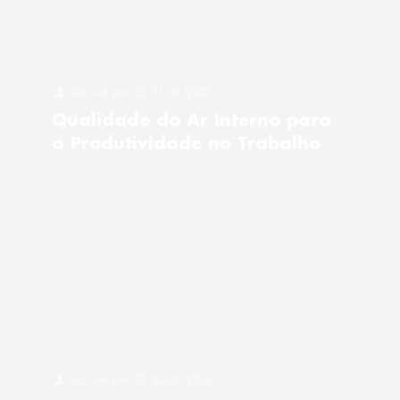
Salv-AR
por
21/06/2023
Qualidade do Ar Interno para
a Produtividade no Trabalho
Salv-AR
por
24/07/2026