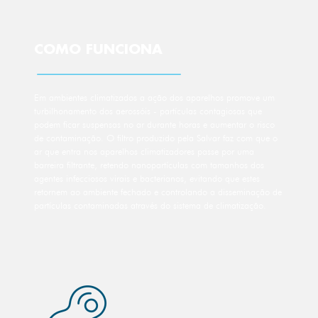
COMO FUNCIONA
Em ambientes climatizados a ação dos aparelhos promove um
turbilhonamento dos aerossóis - partículas contagiosas que
podem ficar suspensas no ar durante horas e aumentar o risco
de contaminação. O filtro produzido pela Salvar faz com que o
ar que entra nos aparelhos climatizadores passe por uma
barreira filtrante, retendo nanopartículas com tamanhos dos
agentes infecciosos virais e bacterianos, evitando que estes
retornem ao ambiente fechado e controlando a disseminação de
partículas contaminadas através do sistema de climatização.