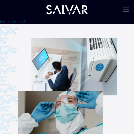
[rev_slider lab3]