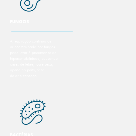
FUNGOS
A respiração continua de
ar contaminado por fungos
pode levar à pneumonite de
hipersensibilidade, causando
crises de febre, tosse seca,
aperto no peito, falta
de ar e cansaço.
BACTÉRIAS